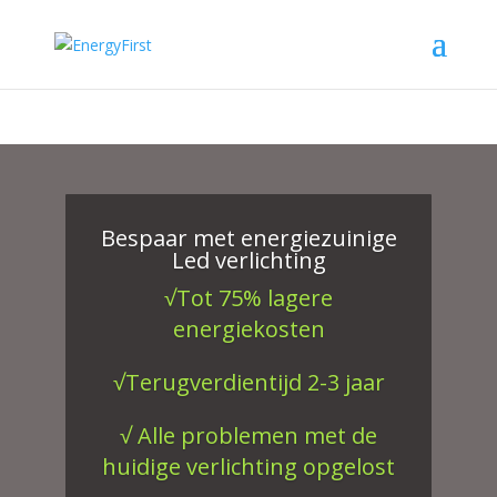
Bespaar met energiezuinige
Led verlichting
√Tot 75% lagere
energiekosten
√Terugverdientijd 2-3 jaar
√ Alle problemen met de
huidige verlichting opgelost